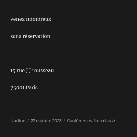
venez nombreux
sans réservation
15 rue J J rousseau
75001 Paris
Auteur
Publié
Catégories
Nadine
22 octobre 2023
Conférences
,
Non classé
le