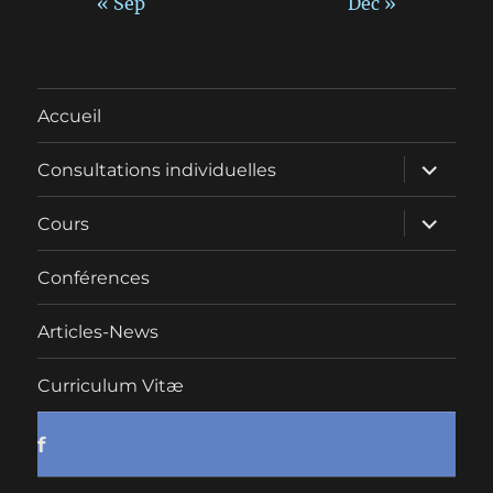
« Sep
Déc »
Accueil
ouvrir
Consultations individuelles
le
sous-
menu
ouvrir
Cours
le
sous-
menu
Conférences
Articles-News
Curriculum Vitæ
f