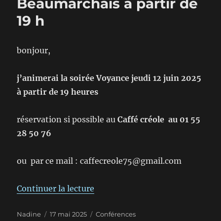
Beaumarchais à partir de
19 h
bonjour,
j’animerai la soirée Voyance jeudi 12 juin 2025
à partir de 19 heures
réservation si possible au
Caffé créole au 01 55
28 50 76
ou par ce mail : caffecreole75@gmail.com
de « soirée menu voyance jeudi 1
Continuer la lecture
Auteur
Publié
Catégories
Nadine
17 mai 2025
Conférences