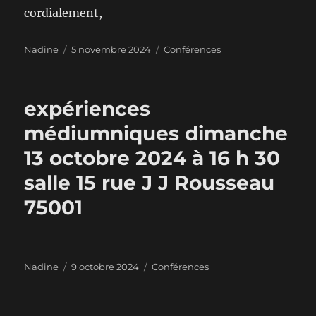
cordialement,
Auteur
Publié
Catégories
Nadine
5 novembre 2024
Conférences
le
expériences
médiumniques dimanche
13 octobre 2024 à 16 h 30
salle 15 rue J J Rousseau
75001
Auteur
Publié
Catégories
Nadine
9 octobre 2024
Conférences
le