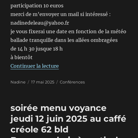
participation 10 euros
merci de m’envoyer un mail si intéressé :
nadinedeleau@yahoo.fr
je vous fixerai une date en fonction de la météo
ballade tranquille dans les allées ombragées
de 14 h 30 jusque 18 h
à bientôt
de « visites des tombes des médi
Continuer la lecture
Auteur
Publié
Catégories
Nadine
17 mai 2025
Conférences
le
soirée menu voyance
jeudi 12 juin 2025 au caffé
créole 62 bld