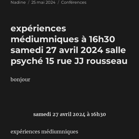
Auteur
Publié
Catégories
Nadine
25 mai 2024
Conférences
le
expériences
médiumniques à 16h30
samedi 27 avril 2024 salle
psyché 15 rue JJ rousseau
bonjour
samedi 27 avril 2024 à 16h30
expériences médiumniques