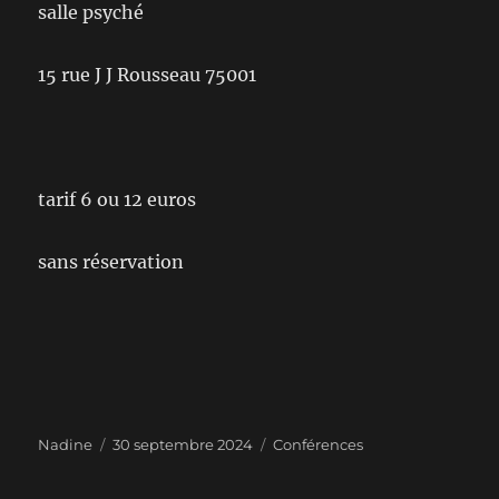
salle psyché
15 rue J J Rousseau 75001
tarif 6 ou 12 euros
sans réservation
Auteur
Publié
Catégories
Nadine
30 septembre 2024
Conférences
le