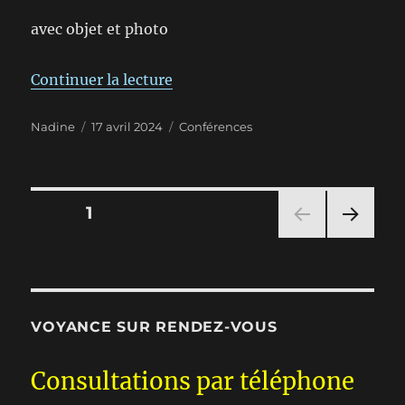
avec objet et photo
de « expériences médiumniques à
Continuer la lecture
Auteur
Publié
Catégories
Nadine
17 avril 2024
Conférences
le
Pagination
PAGE
1
PAG
des
E
SUIV
publications
ANT
E
VOYANCE SUR RENDEZ-VOUS
Consultations par téléphone