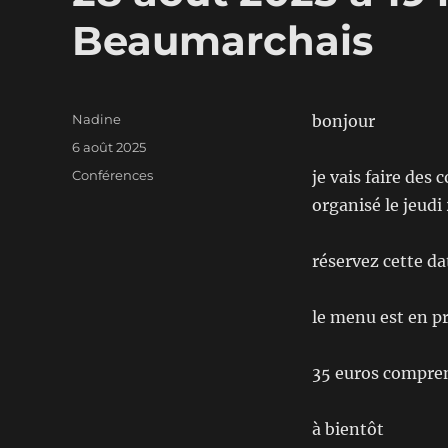
Beaumarchais
Auteur
Nadine
bonjour
Publié
6 août 2025
le
Catégories
Conférences
je vais faire des
organisé le jeudi
réservez cette da
le menu est en p
35 euros compre
à bientôt