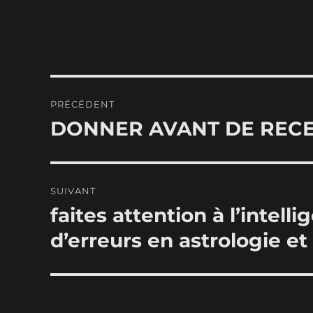
Navigation
PRÉCÉDENT
de
DONNER AVANT DE RECE
Publication
précédente :
l’article
SUIVANT
faites attention à l’intell
Publication
suivante :
d’erreurs en astrologie et