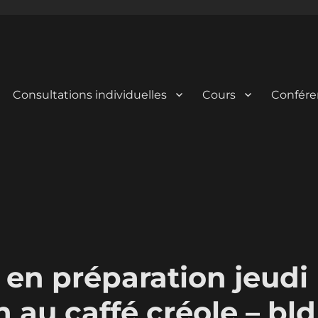
Consultations individuelles
Cours
Confére
 en préparation jeudi
h au caffé créole – bld