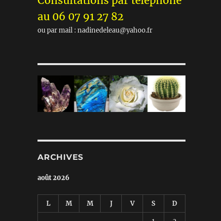
Consultations par téléphone
au 06 07 91 27 82
ou par mail : nadinedeleau@yahoo.fr
ARCHIVES
août 2026
L
M
M
J
V
S
D