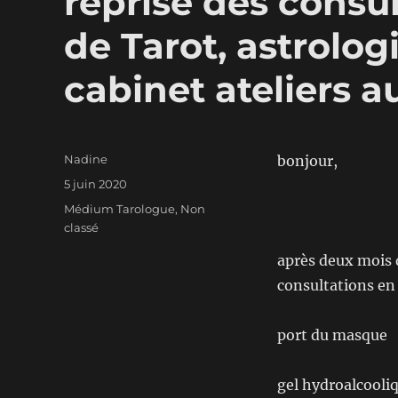
reprise des consul
de Tarot, astrolog
cabinet ateliers a
Auteur
Nadine
bonjour,
Publié
5 juin 2020
le
Catégories
Médium Tarologue
,
Non
classé
après deux mois d
consultations en 
port du masque
gel hydroalcooliq