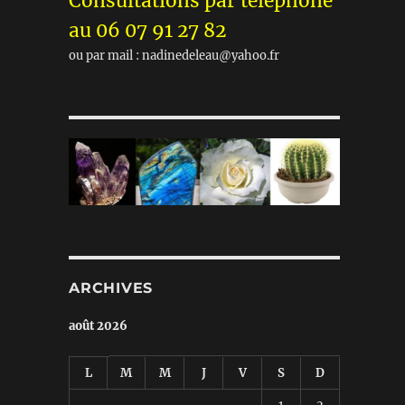
Consultations par téléphone
au 06 07 91 27 82
ou par mail : nadinedeleau@yahoo.fr
ARCHIVES
août 2026
L
M
M
J
V
S
D