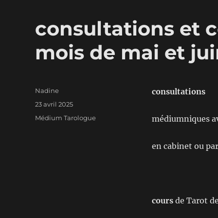
consultations et c
mois de mai et ju
Auteur
Nadine
consultations
Publié
23 avril 2025
le
Catégories
Médium Tarologue
médiumniques a
en cabinet ou pa
cours
de Tarot de