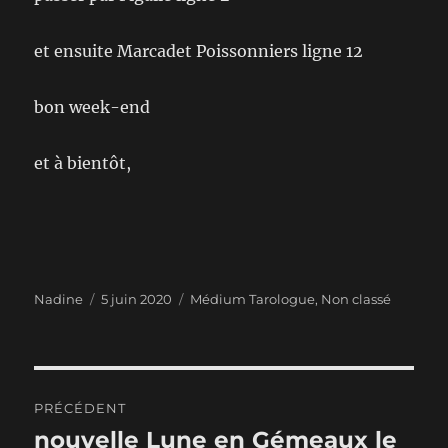
et ensuite Marcadet Poissonniers ligne 12
bon week-end
et à bientôt,
Auteur
Publié
Catégories
Nadine
5 juin 2020
Médium Tarologue
,
Non classé
le
Navigation
PRÉCÉDENT
de
nouvelle Lune en Gémeaux le
Publication