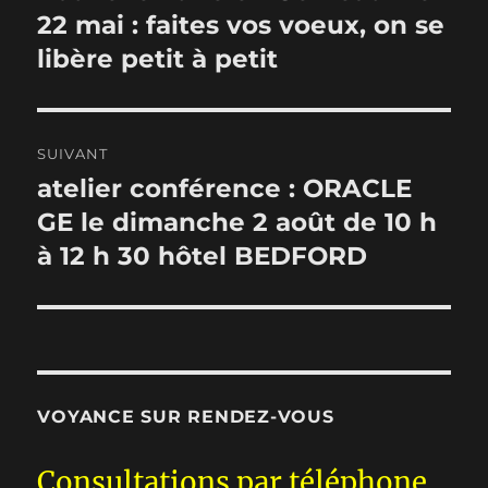
précédente :
22 mai : faites vos voeux, on se
l’article
libère petit à petit
SUIVANT
atelier conférence : ORACLE
Publication
suivante :
GE le dimanche 2 août de 10 h
à 12 h 30 hôtel BEDFORD
VOYANCE SUR RENDEZ-VOUS
Consultations par téléphone