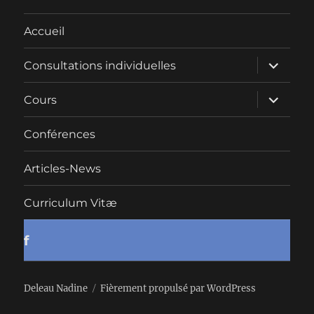
Accueil
ouvrir
Consultations individuelles
le
sous-
menu
ouvrir
Cours
le
sous-
menu
Conférences
Articles-News
Curriculum Vitæ
f
Deleau Nadine
Fièrement propulsé par WordPress