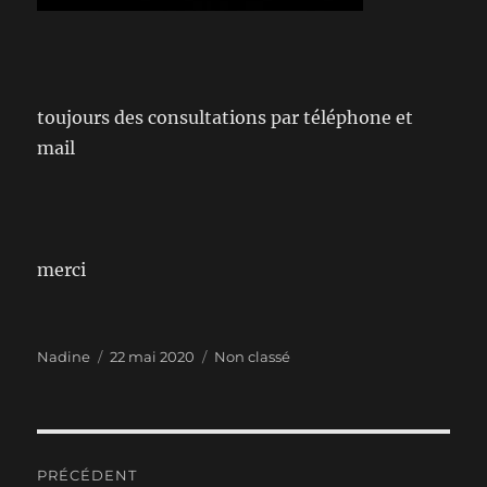
toujours des consultations par téléphone et
mail
merci
Auteur
Publié
Catégories
Nadine
22 mai 2020
Non classé
le
Navigation
PRÉCÉDENT