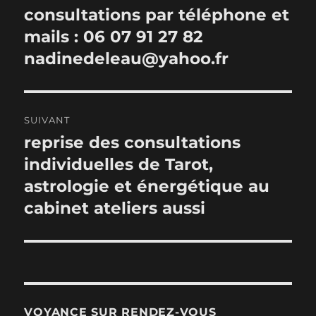
de
consultations par téléphone et
Publication
précédente :
mails : 06 07 91 27 82
l’article
nadinedeleau@yahoo.fr
SUIVANT
reprise des consultations
Publication
suivante :
individuelles de Tarot,
astrologie et énergétique au
cabinet ateliers aussi
VOYANCE SUR RENDEZ-VOUS