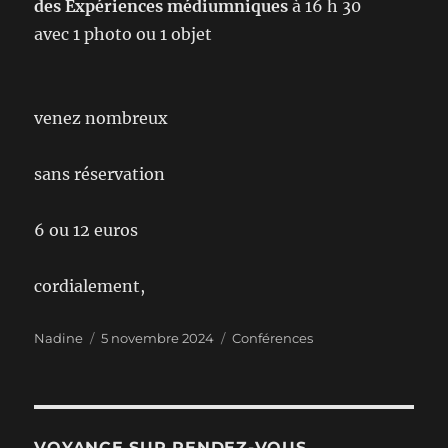
des Expériences médiumniques
à 16 h 30
avec 1 photo ou 1 objet
venez nombreux
sans réservation
6 ou 12 euros
cordialement,
Auteur
Publié
Catégories
Nadine
5 novembre 2024
Conférences
le
VOYANCE SUR RENDEZ-VOUS