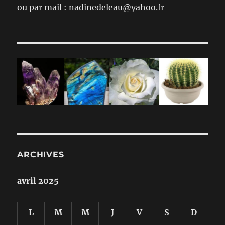
ou par mail : nadinedeleau@yahoo.fr
ARCHIVES
avril 2025
L
M
M
J
V
S
D