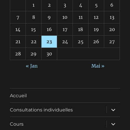
1
2
3
4
5
6
7
8
9
10
11
12
13
14
15
16
17
18
19
20
21
22
23
24
25
26
27
28
29
30
« Jan
Mai »
Accueil
ouvrir
Consultations individuelles
le
sous-
menu
ouvrir
Cours
le