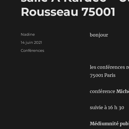
Rousseau 75001
Auteur
Nadine
bonjour
Publié
14 juin 2021
le
Catégories
Conférences
les conférences 
75001 Paris
conférence
Michè
suivie à 16 h 30
Médiumnité publ