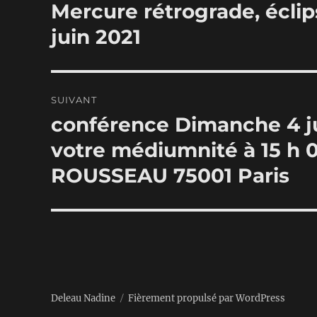
de
Mercure rétrograde, éclip
Publication
précédente :
l’article
juin 2021
SUIVANT
conférence Dimanche 4 jui
Publication
suivante :
votre médiumnité à 15 h 0
ROUSSEAU 75001 Paris
Deleau Nadine
Fièrement propulsé par WordPress