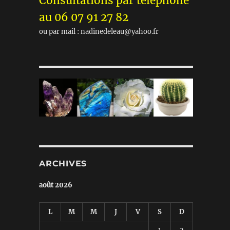
Consultations par téléphone
au 06 07 91 27 82
ou par mail : nadinedeleau@yahoo.fr
ARCHIVES
août 2026
L
M
M
J
V
S
D