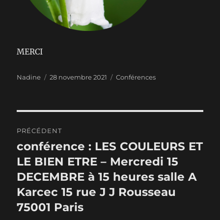
MERCI
Auteur
Publié
Catégories
Nadine
28 novembre 2021
Conférences
le
Navigation
PRÉCÉDENT
de
conférence : LES COULEURS ET
Publication
précédente :
LE BIEN ETRE – Mercredi 15
l’article
DECEMBRE à 15 heures salle A
Karcec 15 rue J J Rousseau
75001 Paris