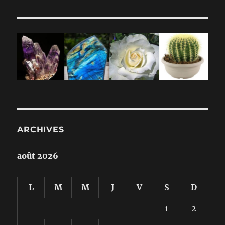
ARCHIVES
août 2026
L
M
M
J
V
S
D
1
2