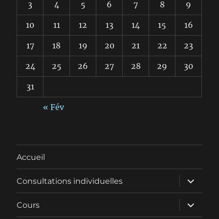
3
4
5
6
7
8
9
10
11
12
13
14
15
16
17
18
19
20
21
22
23
24
25
26
27
28
29
30
31
« Fév
Accueil
ouvrir
Consultations individuelles
le
sous-
menu
ouvrir
Cours
le
sous-