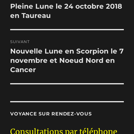
de
Pleine Lune le 24 octobre 2018
Publication
précédente :
en Taureau
l’article
SUIVANT
Nouvelle Lune en Scorpion le 7
Publication
suivante :
novembre et Noeud Nord en
Cancer
VOYANCE SUR RENDEZ-VOUS
Consultations par téléphone