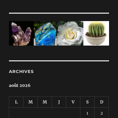
ARCHIVES
août 2026
L
M
M
J
V
S
D
1
2