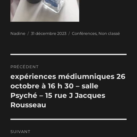
Auteur
Publié
Catégories
Nadine
31 décembre 2023
Conférences
,
Non classé
le
Navigation
PRÉCÉDENT
de
expériences médiumniques 26
Publication
précédente :
octobre à 16 h 30 – salle
l’article
Psyché – 15 rue J Jacques
Rousseau
SUIVANT