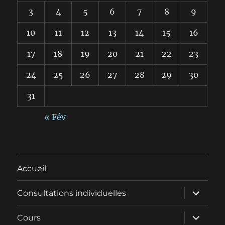
3
4
5
6
7
8
9
10
11
12
13
14
15
16
17
18
19
20
21
22
23
24
25
26
27
28
29
30
31
« Fév
Accueil
ouvrir
Consultations individuelles
le
sous-
menu
ouvrir
Cours
le