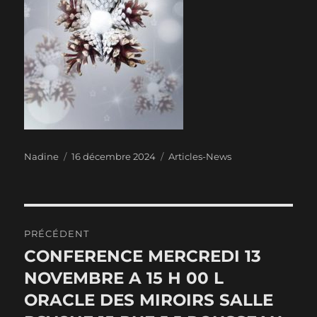
Auteur
Publié
Catégories
Nadine
16 décembre 2024
Articles-News
le
Navigation
PRÉCÉDENT
de
CONFERENCE MERCREDI 13
Publication
précédente :
NOVEMBRE A 15 H 00 L
l’article
ORACLE DES MIROIRS SALLE