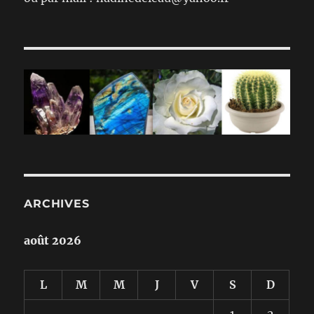
ARCHIVES
août 2026
L
M
M
J
V
S
D