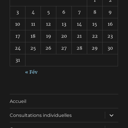
1
2
3
4
5
6
7
8
9
10
11
12
13
14
15
16
17
18
19
20
21
22
23
24
25
26
27
28
29
30
31
« Fév
Accueil
ouvrir
Consultations individuelles
le
sous-
menu
ouvrir