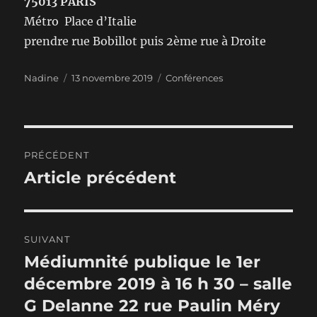
75013 PARIS
Métro Place d’Italie
prendre rue Bobillot puis 2ème rue à Droite
Auteur
Publié
Catégories
Nadine
13 novembre 2019
Conférences
le
Navigation
PRÉCÉDENT
de
Article précédent
Publication
précédente :
l’article
SUIVANT
Médiumnité publique le 1er
Publication
suivante :
décembre 2019 à 16 h 30 – salle
G Delanne 22 rue Paulin Méry