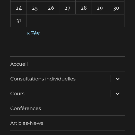
24
25
26
27
28
29
30
31
« Fév
Accueil
ouvrir
Consultations individuelles
le
sous-
menu
ouvrir
Cours
le
sous-
menu
Conférences
Articles-News