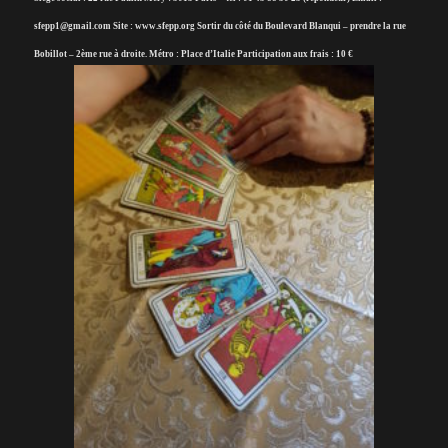
sfepp1@gmail.com Site : www.sfepp.org Sortir du côté du Boulevard Blanqui – prendre la rue
Bobillot – 2ème rue à droite. Métro : Place d’Italie Participation aux frais : 10 €