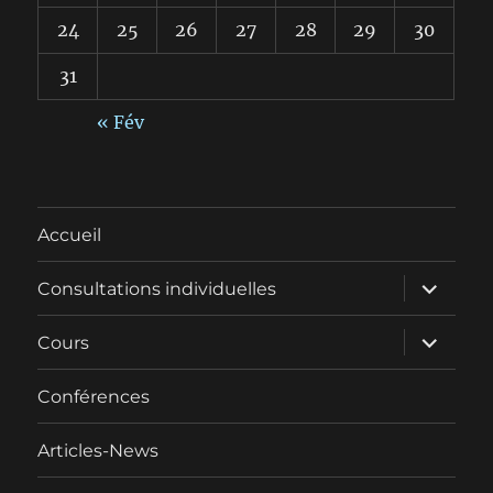
24
25
26
27
28
29
30
31
« Fév
Accueil
ouvrir
Consultations individuelles
le
sous-
menu
ouvrir
Cours
le
sous-
menu
Conférences
Articles-News