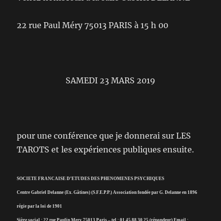
22 rue Paul Méry 75013 PARIS à 15 h 00
SAMEDI 23 MARS 2019
pour une conférence que je donnerai sur LES
TAROTS et les expériences publiques ensuite.
SOCIETE FRANCAISE D’ETUDES DES PHENOMENES PSYCHIQUES
Centre Gabriel Delanne (Ex. Gâtines) (S.F.E.P.P.) Association fondée par G. Delanne en 1896
régie par la loi de 1901
Siège social : 22 rue Paulin Mery 75013 Paris – tel : 01 45 88 30 25 (répondeur) Email :