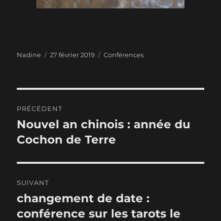
Auteur
Publié
Catégories
Nadine
27 février 2019
Conférences
le
Navigation
PRÉCÉDENT
de
Nouvel an chinois : année du
Publication
précédente :
Cochon de Terre
l’article
SUIVANT
changement de date :
Publication
suivante :
conférence sur les tarots le