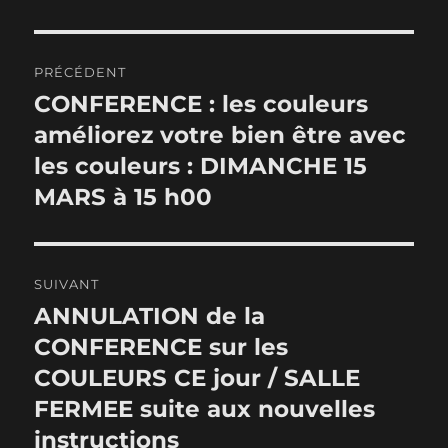
Navigation
PRÉCÉDENT
de
CONFERENCE : les couleurs
Publication
précédente :
améliorez votre bien être avec
l’article
les couleurs : DIMANCHE 15
MARS à 15 h00
SUIVANT
ANNULATION de la
Publication
suivante :
CONFERENCE sur les
COULEURS CE jour / SALLE
FERMEE suite aux nouvelles
instructions