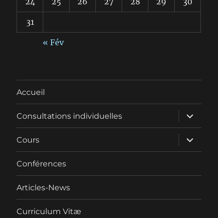
24
25
26
27
28
29
30
31
« Fév
Accueil
ouvrir
Consultations individuelles
le
sous-
menu
ouvrir
Cours
le
sous-
menu
Conférences
Articles-News
Curriculum Vitæ