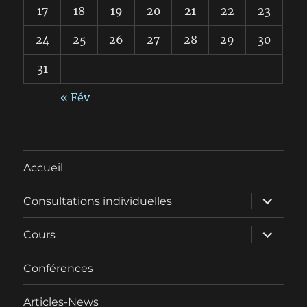
17
18
19
20
21
22
23
24
25
26
27
28
29
30
31
« Fév
Accueil
ouvrir
Consultations individuelles
le
sous-
menu
ouvrir
Cours
le
sous-
menu
Conférences
Articles-News