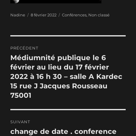
Auteur
Publié
Catégories
Nadine
8 février 2022
Conférences
,
Non classé
le
Navigation
PRÉCÉDENT
de
Médiumnité publique le 6
Publication
précédente :
février au lieu du 17 février
l’article
2022 à 16 h 30 – salle A Kardec
15 rue J Jacques Rousseau
75001
SUIVANT
change de date . conference
Publication