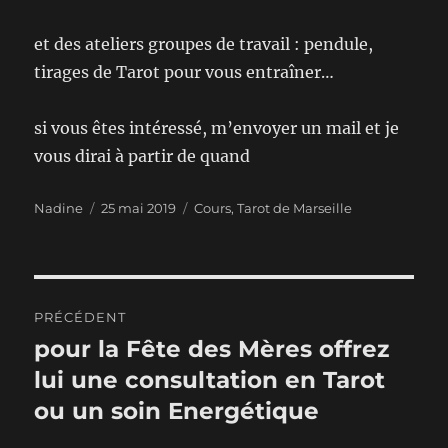
et des ateliers groupes de travail : pendule,
tirages de Tarot pour vous entraîner…
si vous êtes intéressé, m’envoyer un mail et je
vous dirai à partir de quand
Auteur
Publié
Catégories
Nadine
25 mai 2019
Cours
,
Tarot de Marseille
le
Navigation
PRÉCÉDENT
de
pour la Fête des Mères offrez
Publication
précédente :
lui une consultation en Tarot
l’article
ou un soin Energétique