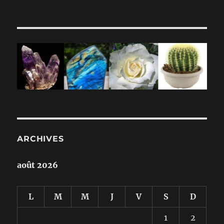
ARCHIVES
août 2026
L
M
M
J
V
S
D
1
2