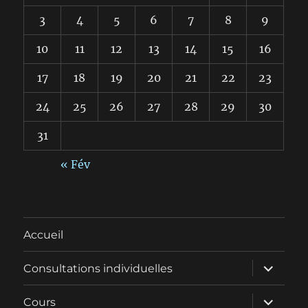
3
4
5
6
7
8
9
10
11
12
13
14
15
16
17
18
19
20
21
22
23
24
25
26
27
28
29
30
31
« Fév
Accueil
ouvrir
Consultations individuelles
le
sous-
menu
ouvrir
Cours