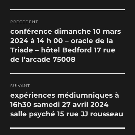
Navigation
PRÉCÉDENT
de
conférence dimanche 10 mars
Publication
précédente :
2024 à 14 h 00 – oracle de la
l’article
Triade – hôtel Bedford 17 rue
de l’arcade 75008
SUIVANT
expériences médiumniques à
Publication
suivante :
16h30 samedi 27 avril 2024
salle psyché 15 rue JJ rousseau