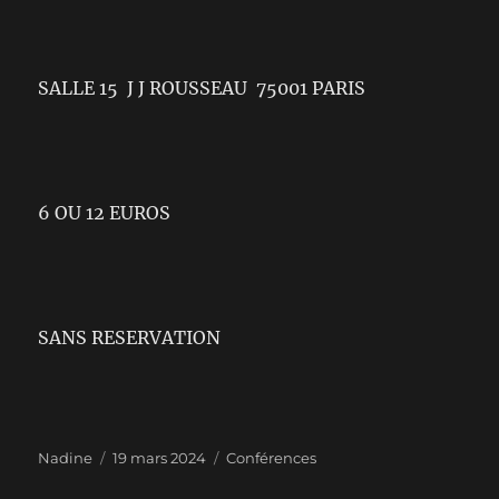
SALLE 15 J J ROUSSEAU 75001 PARIS
6 OU 12 EUROS
SANS RESERVATION
Auteur
Publié
Catégories
Nadine
19 mars 2024
Conférences
le