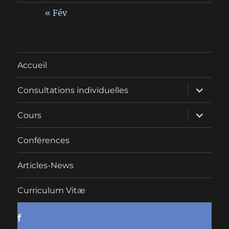
« Fév
Accueil
ouvrir
Consultations individuelles
le
sous-
menu
ouvrir
Cours
le
sous-
menu
Conférences
Articles-News
Curriculum Vitæ
f