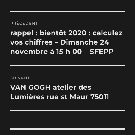
Navigation
PRÉCÉDENT
de
rappel : bientôt 2020 : calculez
Publication
précédente :
vos chiffres – Dimanche 24
l’article
novembre à 15 h 00 – SFEPP
SUIVANT
VAN GOGH atelier des
Publication
suivante :
Lumières rue st Maur 75011