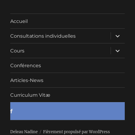
Accueil
ouvrir
Consultations individuelles
le
sous-
menu
ouvrir
Cours
le
sous-
menu
Conférences
Articles-News
Curriculum Vitæ
f
Deleau Nadine
Fièrement propulsé par WordPress