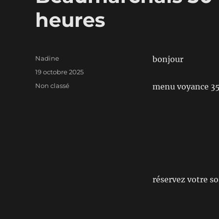
heures
Auteur
Nadine
bonjour
Publié
19 octobre 2025
le
Catégories
Non classé
menu voyance 35
réservez votre s