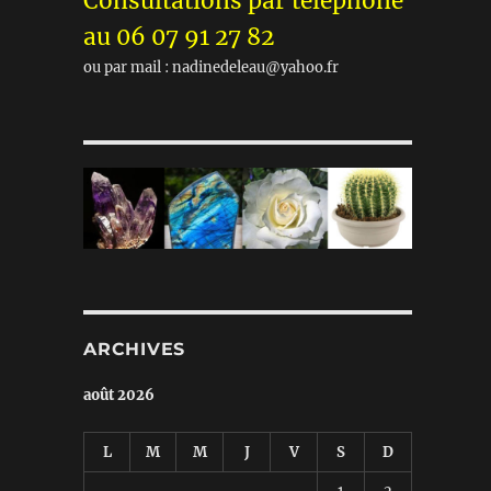
Consultations par téléphone
au 06 07 91 27 82
ou par mail : nadinedeleau@yahoo.fr
ARCHIVES
août 2026
L
M
M
J
V
S
D