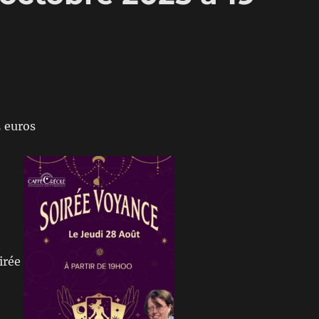
 euros
oirée