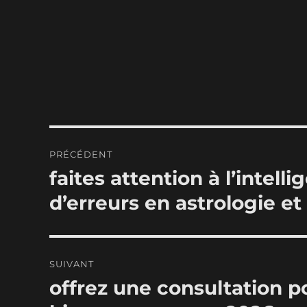
Navigation
PRÉCÉDENT
de
faites attention à l’intell
Publication
précédente :
l’article
d’erreurs en astrologie et
SUIVANT
offrez une consultation p
Publication
suivante :