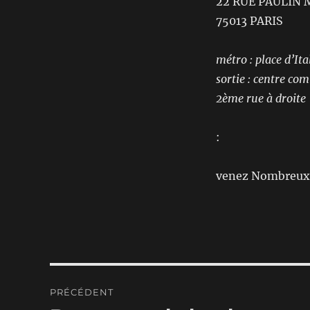
22 RUE PAULIN 
75013 PARIS
métro : place d’Ita
sortie : centre co
2ème rue à droite
:
venez Nombreux
Navigation
PRÉCÉDENT
de