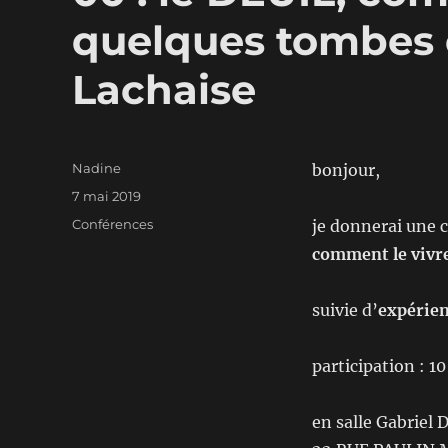
quelques tombes 
Lachaise
Auteur
Nadine
bonjour,
Publié
7 mai 2019
le
Catégories
Conférences
je donnerai une 
comment le vivre
suivie d’
expérien
participation : 10
en salle Gabriel