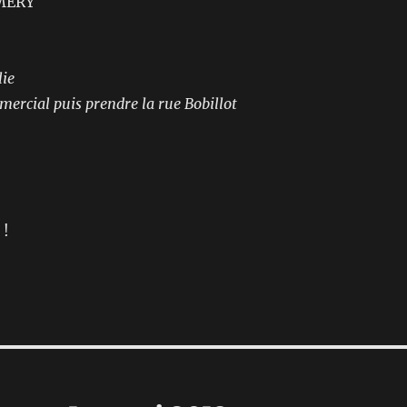
MERY
lie
mmercial puis prendre la rue Bobillot
 !