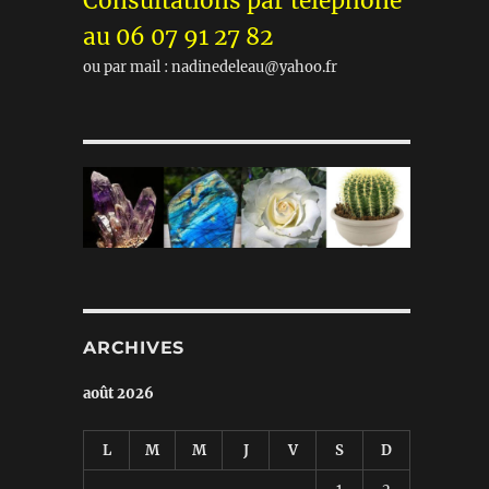
Consultations par téléphone
au 06 07 91 27 82
ou par mail : nadinedeleau@yahoo.fr
ARCHIVES
août 2026
L
M
M
J
V
S
D