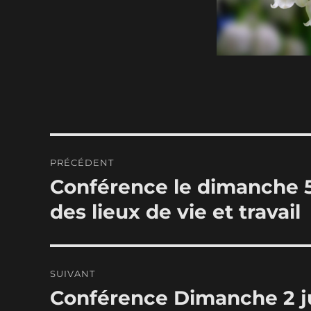
Navigation
PRÉCÉDENT
de
Conférence le dimanche 5
Publication
précédente :
l’article
des lieux de vie et travail
SUIVANT
Conférence Dimanche 2 jui
Publication