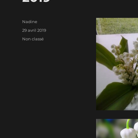
Auteur
Nadine
Publié
29 avril 2019
le
Catégories
Non classé