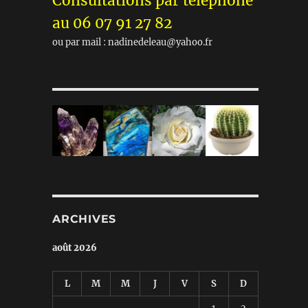
Consultations par téléphone
au 06 07 91 27 82
ou par mail : nadinedeleau@yahoo.fr
ARCHIVES
août 2026
L
M
M
J
V
S
D