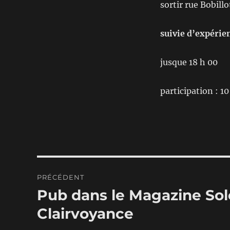
sortir rue Bobill
suivie d’expérie
jusque 18 h 00
participation : 1
Navigation
PRÉCÉDENT
de
Pub dans le Magazine Solei
Publication
précédente :
l’article
Clairvoyance