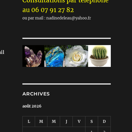
Consultations par téléphone
au 06 07 91 27 82
ou par mail : nadinedeleau@yahoo.fr
il
ARCHIVES
août 2026
L
M
M
J
V
S
D