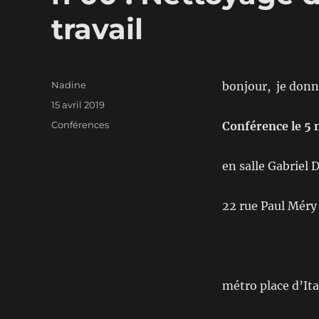
travail
Auteur
Nadine
bonjour, je donn
Publié
15 avril 2019
le
Catégories
Conférences
Conférence le 5 m
en salle Gabriel 
22 rue Paul Méry
métro place d’Ita