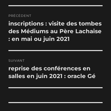
Navigation
PRÉCÉDENT
de
inscriptions : visite des tombes
Publication
précédente :
des Médiums au Père Lachaise
l’article
: en mai ou juin 2021
SUIVANT
reprise des conférences en
Publication
suivante :
salles en juin 2021 : oracle Gé