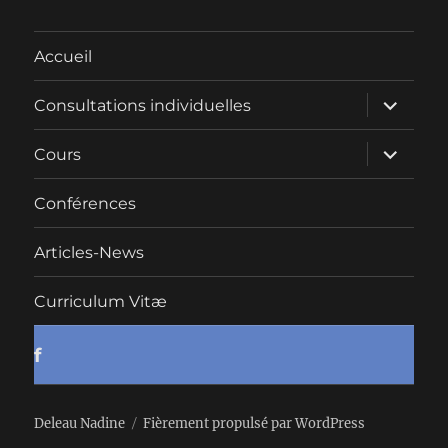
Accueil
ouvrir
Consultations individuelles
le
sous-
menu
ouvrir
Cours
le
sous-
menu
Conférences
Articles-News
Curriculum Vitæ
f
Deleau Nadine
Fièrement propulsé par WordPress