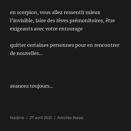
en scorpion, vous allez ressentir mieux
l’invisible, faire des rêves prémonitoires, être
exigeants avec votre entourage
quitter certaines personnes pour en rencontrer
de nouvelles…
avancez toujours…
Auteur
Publié
Catégories
Nadine
27 avril 2021
Articles-News
le